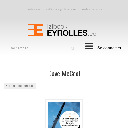
eyrolles.com
editions-eyrolles.com
eyrollespro.com
Rechercher
Se connecter
sur
le
site
Dave McCool
Formats numériques