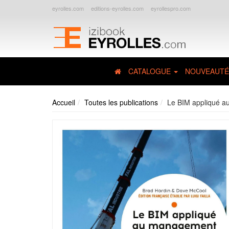
eyrolles.com
editions-eyrolles.com
eyrollespro.com
CATALOGUE
NOUVEAUTÉ
Accueil
Toutes les publications
Le BIM appliqué a