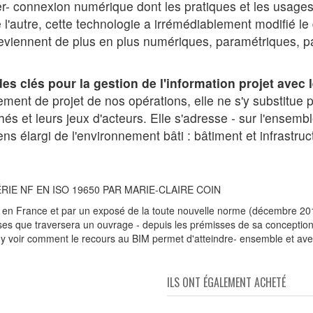
per- connexion numérique dont les pratiques et les usages
 l'autre, cette technologie a irrémédiablement modifié le d
eviennent de plus en plus numériques, paramétriques, par
s clés pour la gestion de l'information projet avec 
ent de projet de nos opérations, elle ne s'y substitue p
 et leurs jeux d'acteurs. Elle s'adresse - sur l'ensemble
s élargi de l'environnement bâti : bâtiment et infrastruc
RIE NF EN ISO 19650 PAR MARIE-CLAIRE COIN
M en France et par un exposé de la toute nouvelle norme (décembre 2
s que traversera un ouvrage - depuis les prémisses de sa conception 
 y voir comment le recours au BIM permet d'atteindre- ensemble et avec pr
ILS ONT ÉGALEMENT ACHETÉ