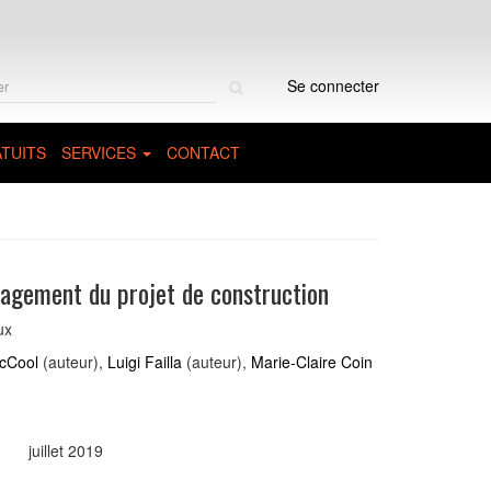
Rechercher
Se connecter
sur
le
site
TUITS
SERVICES
CONTACT
agement du projet de construction
ux
cCool
(auteur),
Luigi Failla
(auteur),
Marie-Claire Coin
juillet 2019