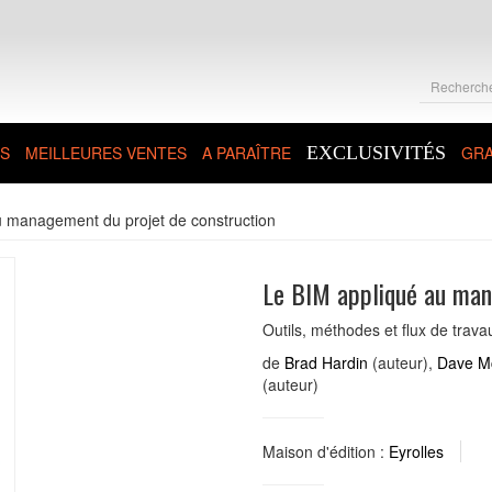
S
MEILLEURES VENTES
A PARAÎTRE
EXCLUSIVITÉS
GRA
u management du projet de construction
Le BIM appliqué au man
Outils, méthodes et flux de trava
de
Brad Hardin
(auteur),
Dave M
(auteur)
Maison d'édition :
Eyrolles