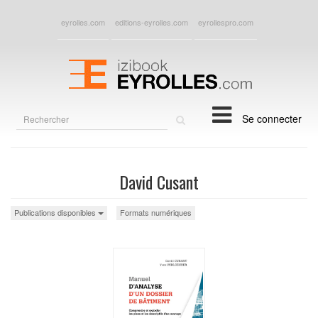
eyrolles.com
editions-eyrolles.com
eyrollespro.com
Rechercher
Se connecter
sur
le
site
David Cusant
Publications disponibles
Formats numériques