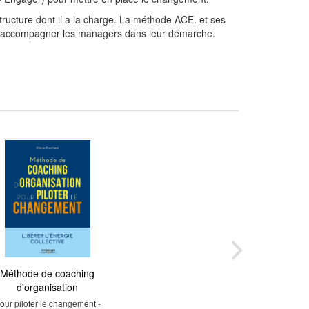
tructure dont il a la charge. La méthode ACE. et ses
our accompagner les managers dans leur démarche.
ssir un grand projet
Méthode de coaching
de transformation
d'organisation
 bonnes pratiques pour
our piloter le changement -