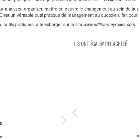
ur analyser, organiser, mettre en oeuvre le changement au sein de la s
 C'est un véritable outil pratique de management au quotidien, fait p
utils pratiques, à télécharger sur le site
www.editions-eyrolles.com
ILS ONT ÉGALEMENT ACHETÉ
e
ipe
Réu
e
er
c le
20
P