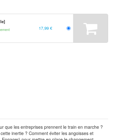
le]
17,99 €
gement
ur que les entreprises prennent le train en marche ?
cette inertie ? Comment éviter les angoisses et
- Engager) pour mettre en place le changement.