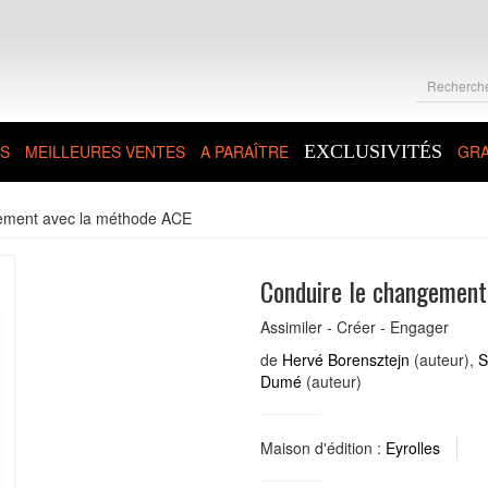
S
MEILLEURES VENTES
A PARAÎTRE
EXCLUSIVITÉS
GRA
ement avec la méthode ACE
Conduire le changement
Assimiler - Créer - Engager
de
Hervé Borensztejn
(auteur),
S
Dumé
(auteur)
Maison d'édition :
Eyrolles