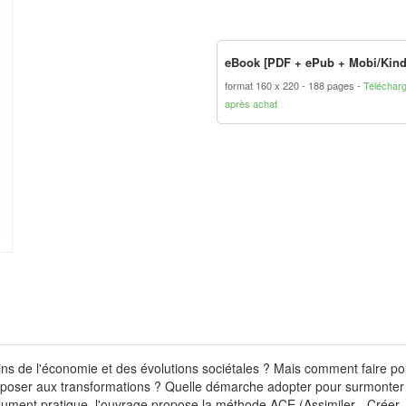
eBook [PDF + ePub + Mobi/Kind
format 160 x 220
188 pages
Téléchar
après achat
ns de l'économie et des évolutions sociétales ? Mais comment faire po
opposer aux transformations ? Quelle démarche adopter pour surmonter 
ument pratique, l'ouvrage propose la méthode ACE (Assimiler - Créer 