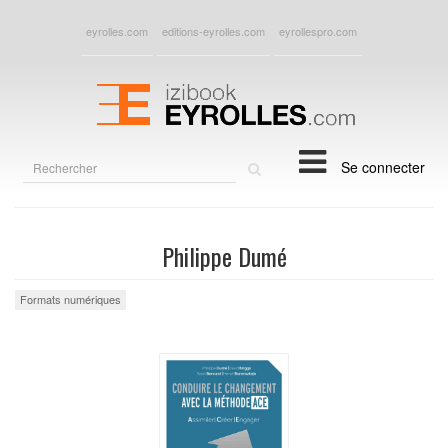
eyrolles.com
editions-eyrolles.com
eyrollespro.com
Rechercher
Se connecter
sur
le
site
Philippe Dumé
Formats numériques