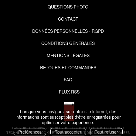
QUESTIONS PHOTO
CONTACT
DONNÉES PERSONNELLES - RGPD
CONDITIONS GÉNÉRALES
MENTIONS LÉGALES
RETOURS ET COMMANDES
FAQ
FLUX RSS
Lorsque vous naviguez sur notre site internet, des
informations sont susceptibles d'être enregistrées pour
optimiser votre expérience.
COPYRIGHT © 2026 IZIBOOK.EYROLLES.COM ET NUXOS PUBLISHING
Préférences
Tout accepter
Tout refuser
TECHNOLOGIES.
IZIBOOK®
ET
IZIBOOKS®
SONT DES MARQUES DÉPOSÉES