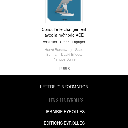
Conduire le changement
avec la méthode ACE
Assimiler - Créer - Engager
Hervé Borensztejn
,
Saad
Bennani
,
David Briggs
,
Philippe Dumé
17,99 €
LETTRE D'INFORMATION
LES SITES EYROLLES
LIBRAIRIE EYROLLES
EDITIONS EYROLLES