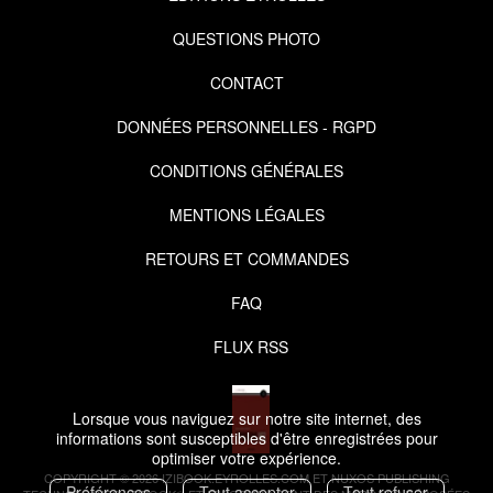
QUESTIONS PHOTO
CONTACT
DONNÉES PERSONNELLES - RGPD
CONDITIONS GÉNÉRALES
MENTIONS LÉGALES
RETOURS ET COMMANDES
FAQ
FLUX RSS
Lorsque vous naviguez sur notre site internet, des
informations sont susceptibles d'être enregistrées pour
optimiser votre expérience.
COPYRIGHT © 2026 IZIBOOK.EYROLLES.COM ET NUXOS PUBLISHING
Préférences
Tout accepter
Tout refuser