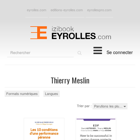
eyrolles.com
editions-eyrolles.com
eyrollespro.com
Rechercher
Se connecter
sur
le
site
Thierry Meslin
Formats numériques
Langues
Trier par :
Parutions les plu…