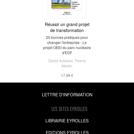
Réussir un grand projet
de transformation
20 bonnes pratiques pour
changer l'entreprise - Le
projet OEEI du parc nucléaire
d'EDF
David Autissier
,
Thierry
Meslin
17,99 €
LETTRE D'INFORMATION
LES SITES EYROLLES
LIBRAIRIE EYROLLES
EDITIONS EYROLLES