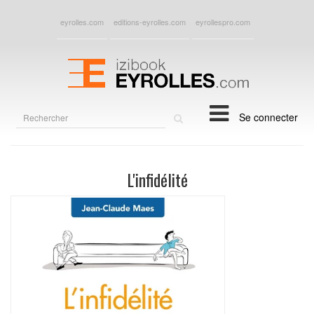
eyrolles.com
editions-eyrolles.com
eyrollespro.com
Rechercher
Se connecter
sur
le
site
L'infidélité