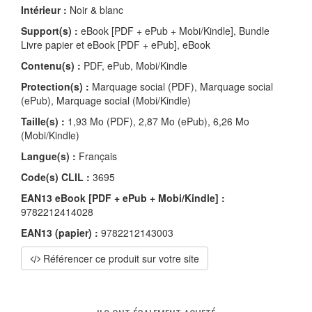
Intérieur :
Noir & blanc
Support(s) :
eBook [PDF + ePub + Mobi/Kindle], Bundle
Livre papier et eBook [PDF + ePub], eBook
Contenu(s) :
PDF, ePub, Mobi/Kindle
Protection(s) :
Marquage social (PDF), Marquage social
(ePub), Marquage social (Mobi/Kindle)
Taille(s) :
1,93 Mo (PDF), 2,87 Mo (ePub), 6,26 Mo
(Mobi/Kindle)
Langue(s) :
Français
Code(s) CLIL :
3695
EAN13 eBook [PDF + ePub + Mobi/Kindle] :
9782212414028
EAN13 (papier) :
9782212143003
Référencer ce produit sur votre site