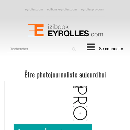
eyrolles.com
editions-eyrolles.com
eyrollespro.com
Rechercher
Se connecter
sur
le
site
Être photojournaliste aujourd'hui