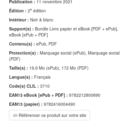
Publication :
11 novembre 2021
e
Édition :
2
édition
Intérieur :
Noir & blanc
Support(s) :
Bundle Livre papier et eBook [PDF + ePub],
eBook [ePub + PDF]
Contenu(s) :
ePub, PDF
Protection(s) :
Marquage social (ePub), Marquage social
(PDF)
Taille(s) :
19,9 Mo (ePub), 172 Mo (PDF)
Langue(s) :
Français
Code(s) CLIL :
3710
EAN13 eBook [ePub + PDF] :
9782212800890
EAN13 (papier) :
9782416004490
Référencer ce produit sur votre site