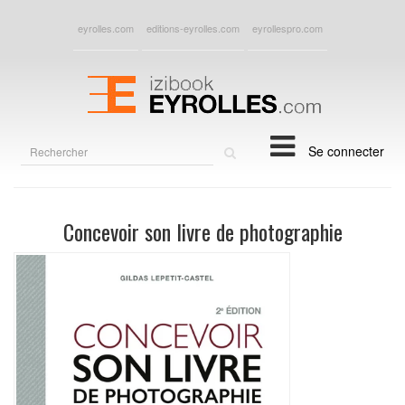
eyrolles.com
editions-eyrolles.com
eyrollespro.com
Rechercher
Se connecter
sur
le
site
Concevoir son livre de photographie