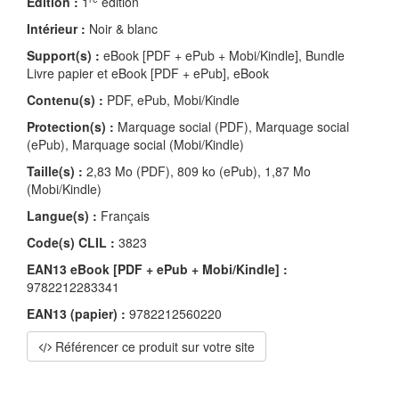
Édition :
1
édition
Intérieur :
Noir & blanc
Support(s) :
eBook [PDF + ePub + Mobi/Kindle], Bundle
Livre papier et eBook [PDF + ePub], eBook
Contenu(s) :
PDF, ePub, Mobi/Kindle
Protection(s) :
Marquage social (PDF), Marquage social
(ePub), Marquage social (Mobi/Kindle)
Taille(s) :
2,83 Mo (PDF), 809 ko (ePub), 1,87 Mo
(Mobi/Kindle)
Langue(s) :
Français
Code(s) CLIL :
3823
EAN13 eBook [PDF + ePub + Mobi/Kindle] :
9782212283341
EAN13 (papier) :
9782212560220
Référencer ce produit sur votre site