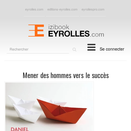
eyrolles.com
editions-eyrolles.com
eyrollespro.com
Rechercher
Se connecter
sur
le
site
Mener des hommes vers le succès