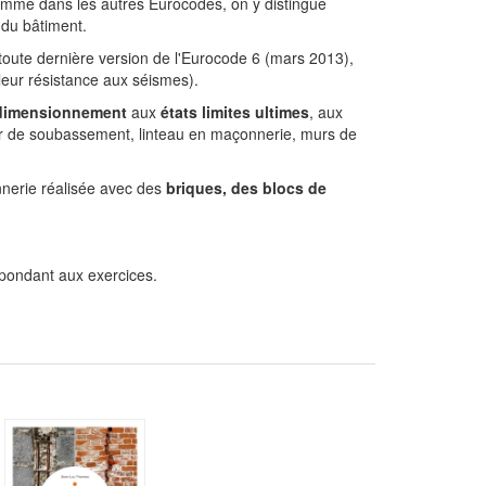
comme dans les autres Eurocodes, on y distingue
 du bâtiment.
a toute dernière version de l'Eurocode 6 (mars 2013),
leur résistance aux séismes).
e dimensionnement
aux
états limites ultimes
, aux
r de soubassement, linteau en maçonnerie, murs de
onnerie réalisée avec des
briques, des blocs de
spondant aux exercices.