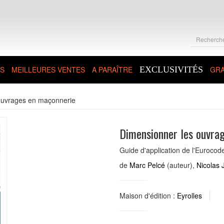
S
MEILLEURES VENTES
A PARAÎTRE
EXCLUSIVITÉS
GRA
ouvrages en maçonnerie
Dimensionner les ouvra
Guide d'application de l'Eurocod
de
Marc Pelcé
(auteur),
Nicolas 
Maison d'édition :
Eyrolles