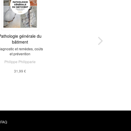
Pathologie générale du
bâtiment
iagnostic et remèdes, coûts
et prévention
Philippe Philipparie
31,99 €
FAQ