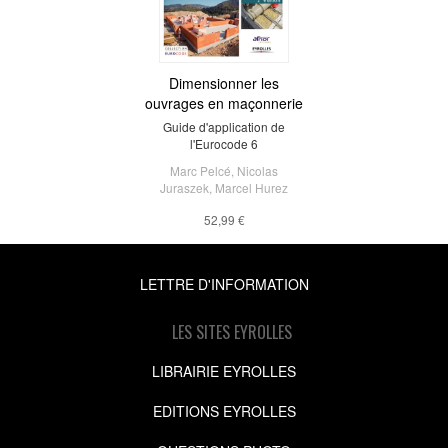
Dimensionner les
ouvrages en maçonnerie
Guide d'application de
l'Eurocode 6
Marc Pelcé
,
Nicolas
Juraszek
,
Marcel Hurez
52,99 €
LETTRE D'INFORMATION
LES SITES EYROLLES
LIBRAIRIE EYROLLES
EDITIONS EYROLLES