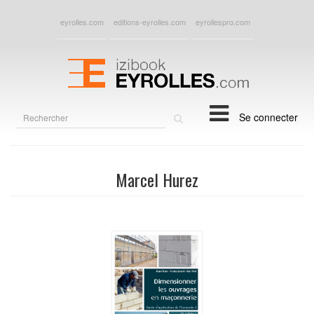
eyrolles.com
editions-eyrolles.com
eyrollespro.com
Rechercher
Se connecter
sur
le
site
Marcel Hurez