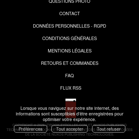
QUESTIONS PHOTO
CONTACT
DONNÉES PERSONNELLES - RGPD
CONDITIONS GÉNÉRALES
MENTIONS LÉGALES
RETOURS ET COMMANDES
FAQ
FLUX RSS
Lorsque vous naviguez sur notre site internet, des
informations sont susceptibles d'être enregistrées pour
optimiser votre expérience.
COPYRIGHT © 2026 IZIBOOK.EYROLLES.COM ET NUXOS PUBLISHING
Préférences
Tout accepter
Tout refuser
TECHNOLOGIES.
IZIBOOK®
ET
IZIBOOKS®
SONT DES MARQUES DÉPOSÉES
DE LA SOCIÉTÉ
NUXOS PUBLISHING TECHNOLOGIES
.