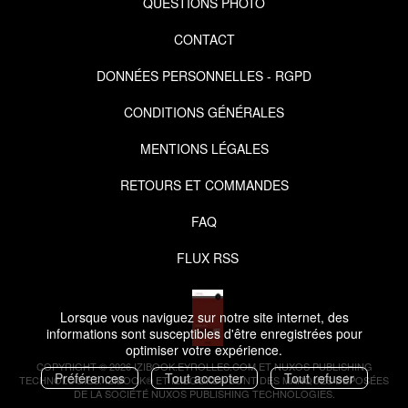
QUESTIONS PHOTO
CONTACT
DONNÉES PERSONNELLES - RGPD
CONDITIONS GÉNÉRALES
MENTIONS LÉGALES
RETOURS ET COMMANDES
FAQ
FLUX RSS
Lorsque vous naviguez sur notre site internet, des
informations sont susceptibles d'être enregistrées pour
optimiser votre expérience.
COPYRIGHT © 2026 IZIBOOK.EYROLLES.COM ET NUXOS PUBLISHING
Préférences
Tout accepter
Tout refuser
TECHNOLOGIES.
IZIBOOK®
ET
IZIBOOKS®
SONT DES MARQUES DÉPOSÉES
DE LA SOCIÉTÉ
NUXOS PUBLISHING TECHNOLOGIES
.