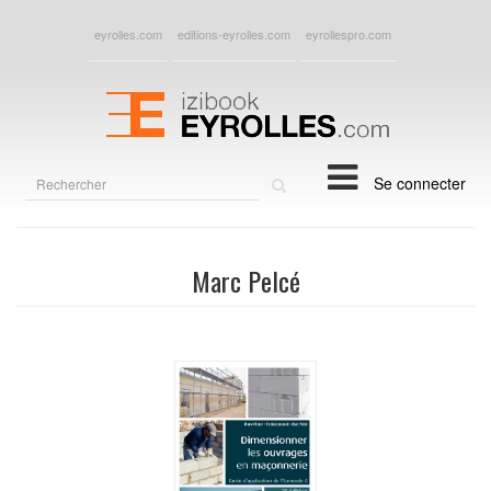
eyrolles.com
editions-eyrolles.com
eyrollespro.com
Rechercher
Se connecter
sur
le
site
Marc Pelcé