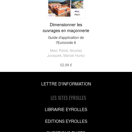
Dimensionner les
ouvrages en maçonnerie
Guide d'application de
l'Eurocode 6
Marc Pelcé
,
Nicolas
Juraszek
,
Marcel Hurez
52,99 €
LETTRE D'INFORMATION
LES SITES EYROLLES
LIBRAIRIE EYROLLES
EDITIONS EYROLLES