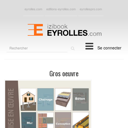
eyrolles.com
editions-eyrolles.com
eyrollespro.com
Rechercher
Se connecter
sur
le
site
Gros oeuvre