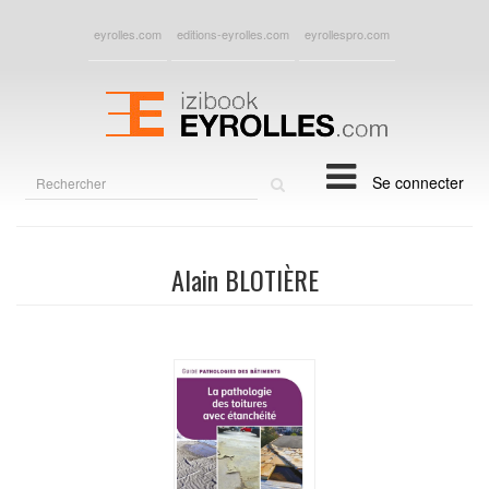
eyrolles.com
editions-eyrolles.com
eyrollespro.com
Rechercher
Se connecter
sur
le
site
Alain BLOTIÈRE