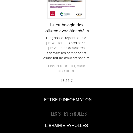
La pathologie des
toitures avec étanchéité
Diagnostic, réparations et
prévention - Expertiser et
prévenir les désordres
affectant les composants
d'une toiture avec étanchéité
Lise BOUSSERT
,
Alain
BLOTIÈRE
48,99 €
LETTRE D'INFORMATION
LES SITES EYROLLES
LIBRAIRIE EYROLLES