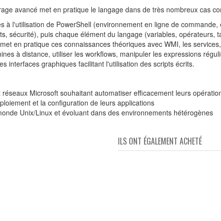
vrage avancé met en pratique le langage dans de très nombreux cas con
 à l'utilisation de PowerShell (environnement en ligne de commande, e
s, sécurité), puis chaque élément du langage (variables, opérateurs, tab
e met en pratique ces connaissances théoriques avec WMI, les services,
s à distance, utiliser les workflows, manipuler les expressions réguliè
nterfaces graphiques facilitant l'utilisation des scripts écrits.
 réseaux Microsoft souhaitant automatiser efficacement leurs opération
oiement et la configuration de leurs applications
 monde Unix/Linux et évoluant dans des environnements hétérogènes
ILS ONT ÉGALEMENT ACHETÉ