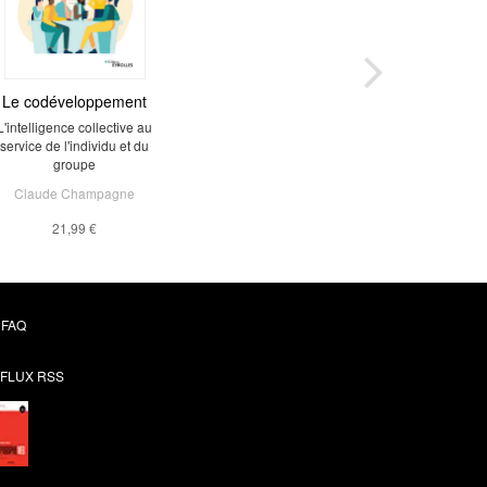
Le codéveloppement
L'intelligence collective au
service de l'individu et du
groupe
Claude Champagne
21,99 €
FAQ
FLUX RSS