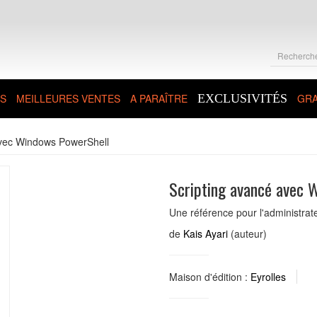
S
MEILLEURES VENTES
A PARAÎTRE
EXCLUSIVITÉS
GRA
avec Windows PowerShell
Scripting avancé avec 
Une référence pour l'administrat
de
Kais Ayari
(auteur)
Maison d'édition :
Eyrolles