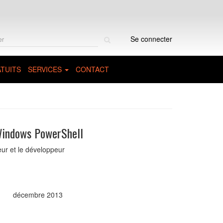
Rechercher
Se connecter
sur
le
site
TUITS
SERVICES
CONTACT
Windows PowerShell
eur et le développeur
décembre 2013