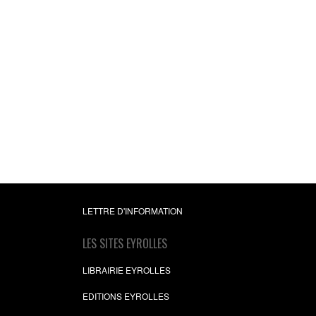
L'art du scripting
Comprendre les langag
script Korn Shell, Per
Python, Visual Basic Scr
et Windows PowerShe
Kais Ayari
24,99 €
LETTRE D'INFORMATION
LES SITES EYROLLES
LIBRAIRIE EYROLLES
EDITIONS EYROLLES