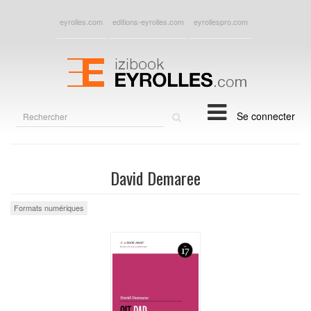
eyrolles.com
editions-eyrolles.com
eyrollespro.com
Rechercher
Se connecter
sur
le
site
David Demaree
Formats numériques