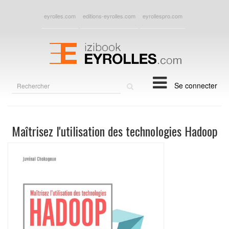
eyrolles.com
editions-eyrolles.com
eyrollespro.com
Rechercher
Se connecter
sur
le
site
Maîtrisez l'utilisation des technologies Hadoop