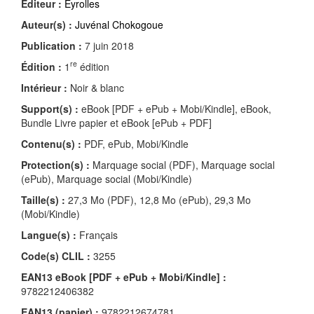
Éditeur :
Eyrolles
Auteur(s) :
Juvénal Chokogoue
Publication :
7 juin 2018
re
Édition :
1
édition
Intérieur :
Noir & blanc
Support(s) :
eBook [PDF + ePub + Mobi/Kindle], eBook,
Bundle Livre papier et eBook [ePub + PDF]
Contenu(s) :
PDF, ePub, Mobi/Kindle
Protection(s) :
Marquage social (PDF), Marquage social
(ePub), Marquage social (Mobi/Kindle)
Taille(s) :
27,3 Mo (PDF), 12,8 Mo (ePub), 29,3 Mo
(Mobi/Kindle)
Langue(s) :
Français
Code(s) CLIL :
3255
EAN13 eBook [PDF + ePub + Mobi/Kindle] :
9782212406382
EAN13 (papier) :
9782212674781