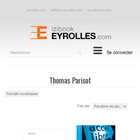
eyrolles.com
editions-eyrolles.com
eyrollespro.com
Rechercher
Se connecter
sur
le
site
Thomas Parisot
Formats numériques
Trier par :
Parutions les plu…