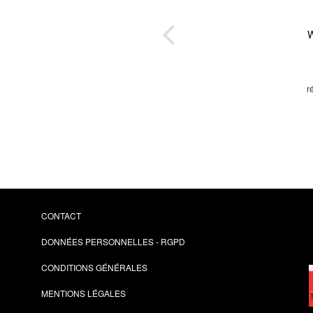
sion
W
s
ryl
r
CONTACT
DONNÉES PERSONNELLES - RGPD
CONDITIONS GÉNÉRALES
MENTIONS LÉGALES