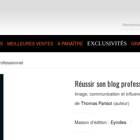
S
MEILLEURES VENTES
A PARAÎTRE
EXCLUSIVITÉS
GRA
rofessionnel
Réussir son blog profes
Image, communication et influenc
de
Thomas Parisot
(auteur)
Maison d'édition :
Eyrolles