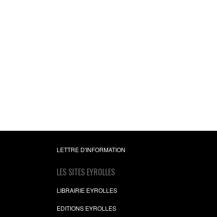
Faire face à la pres
et aux contrainte
Dominique Chalvin
,
Bé
Zygler
12,99 €
LETTRE D'INFORMATION
LES SITES EYROLLES
LIBRAIRIE EYROLLES
EDITIONS EYROLLES