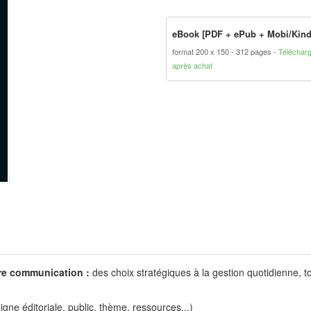
eBook [PDF + ePub + Mobi/Kind
format 200 x 150
312 pages
Téléchar
après achat
tre communication :
des choix stratégiques à la gestion quotidienne, t
gne éditoriale, public, thème, ressources...)