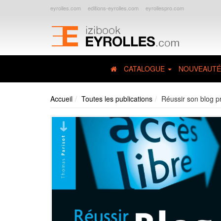
eyrolles.com
editions-eyrolles.com
eyrollespro.com
CATALOGUE
NOUVEAUTÉ
Accueil
Toutes les publications
Réussir son blog p