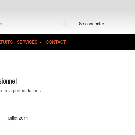
Rechercher
Se connecter
sur
le
site
TUITS
SERVICES
CONTACT
sionnel
e à la portée de tous
juillet 2011