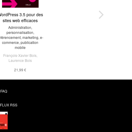
ordPress 3.5 pour des
sites web efficaces
Administration,
personnalisation,
éférencement, marketing, e-
commerce, publication
mobile
François-Xavier Bois
,
Laurence Bois
21,99 €
FAQ
FLUX RSS