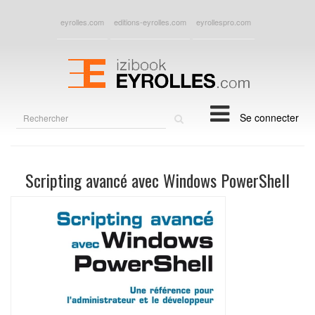
eyrolles.com
editions-eyrolles.com
eyrollespro.com
Rechercher
Se connecter
sur
le
site
Scripting avancé avec Windows PowerShell