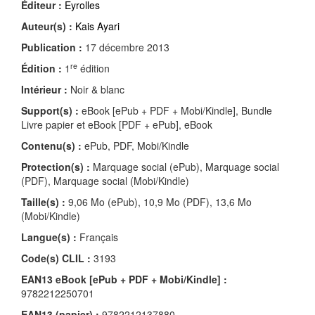
Éditeur :
Eyrolles
Auteur(s) :
Kais Ayari
Publication :
17 décembre 2013
re
Édition :
1
édition
Intérieur :
Noir & blanc
Support(s) :
eBook [ePub + PDF + Mobi/Kindle], Bundle
Livre papier et eBook [PDF + ePub], eBook
Contenu(s) :
ePub, PDF, Mobi/Kindle
Protection(s) :
Marquage social (ePub), Marquage social
(PDF), Marquage social (Mobi/Kindle)
Taille(s) :
9,06 Mo (ePub), 10,9 Mo (PDF), 13,6 Mo
(Mobi/Kindle)
Langue(s) :
Français
Code(s) CLIL :
3193
EAN13 eBook [ePub + PDF + Mobi/Kindle] :
9782212250701
EAN13 (papier) :
9782212137880