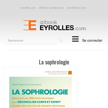
eyrolles.com
editions-eyrolles.com
eyrollespro.com
Rechercher
Se connecter
sur
le
site
La sophrologie