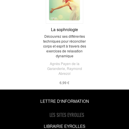
La sophrologie
Découvrez ses différentes
techniques pour réconcilier
corps et esprit à travers des
exercices de relaxation
dynamique
Agnès Payen de la
Garanderie
,
Raymond
Abrezol
6,99 €
LETTRE D'INFORMATION
LES SITES EYROLLES
LIBRAIRIE EYROLLES