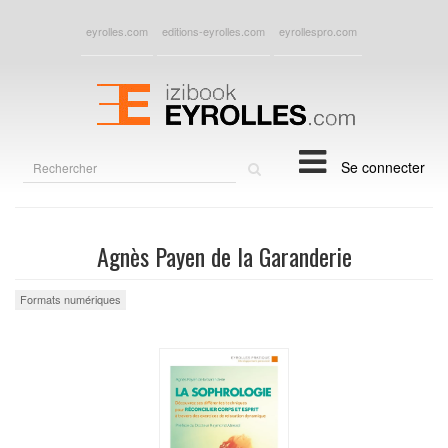
eyrolles.com
editions-eyrolles.com
eyrollespro.com
Rechercher
Se connecter
sur
le
site
Agnès Payen de la Garanderie
Formats numériques