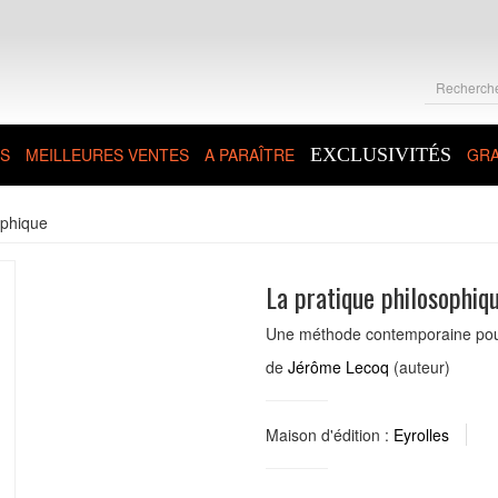
S
MEILLEURES VENTES
A PARAÎTRE
EXCLUSIVITÉS
GRA
ophique
La pratique philosophiq
Une méthode contemporaine pour 
de
Jérôme Lecoq
(auteur)
Maison d'édition :
Eyrolles