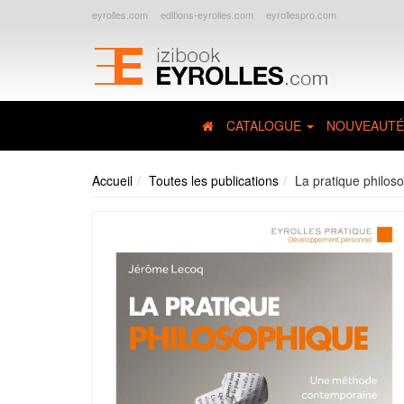
eyrolles.com
editions-eyrolles.com
eyrollespro.com
CATALOGUE
NOUVEAUTÉ
Accueil
Toutes les publications
La pratique philos