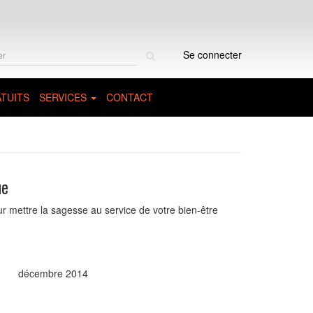
Rechercher
Se connecter
sur
le
site
TUITS
SERVICES
CONTACT
ue
mettre la sagesse au service de votre bien-être
décembre 2014