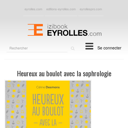
eyrolles.com
editions-eyrolles.com
eyrollespro.com
Rechercher
Se connecter
sur
le
site
Heureux au boulot avec la sophrologie