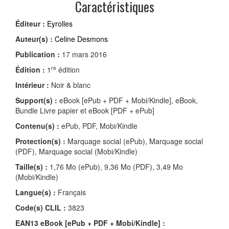
Caractéristiques
Éditeur :
Eyrolles
Auteur(s) :
Celine Desmons
Publication :
17 mars 2016
re
Édition :
1
édition
Intérieur :
Noir & blanc
Support(s) :
eBook [ePub + PDF + Mobi/Kindle], eBook,
Bundle Livre papier et eBook [PDF + ePub]
Contenu(s) :
ePub, PDF, Mobi/Kindle
Protection(s) :
Marquage social (ePub), Marquage social
(PDF), Marquage social (Mobi/Kindle)
Taille(s) :
1,76 Mo (ePub), 9,36 Mo (PDF), 3,49 Mo
(Mobi/Kindle)
Langue(s) :
Français
Code(s) CLIL :
3823
EAN13 eBook [ePub + PDF + Mobi/Kindle] :