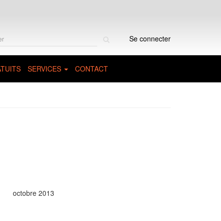
Rechercher
Se connecter
sur
le
site
TUITS
SERVICES
CONTACT
octobre 2013