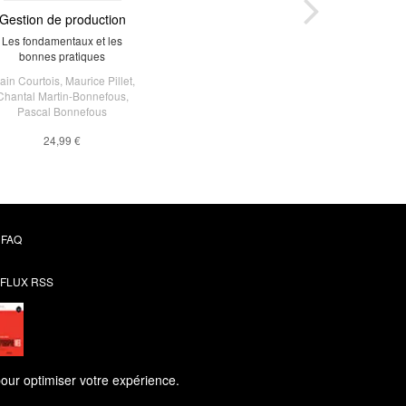
Gestion de production
Les fondamentaux et les
bonnes pratiques
ain Courtois
,
Maurice Pillet
,
Chantal Martin-Bonnefous
,
Pascal Bonnefous
24,99 €
FAQ
FLUX RSS
pour optimiser votre expérience.