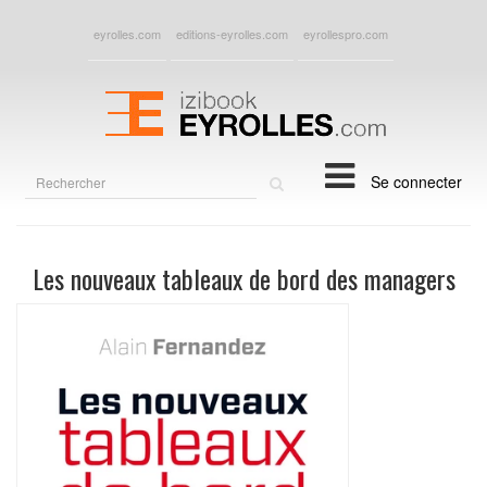
eyrolles.com
editions-eyrolles.com
eyrollespro.com
Rechercher
Se connecter
sur
le
site
Les nouveaux tableaux de bord des managers