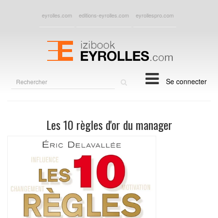
eyrolles.com
editions-eyrolles.com
eyrollespro.com
Rechercher
Se connecter
sur
le
site
Les 10 règles d'or du manager