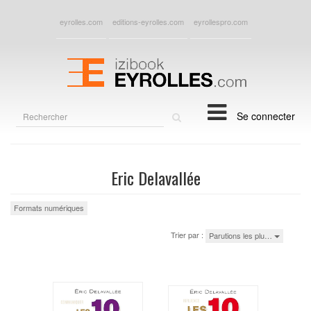
eyrolles.com
editions-eyrolles.com
eyrollespro.com
Rechercher
Se connecter
sur
le
site
Eric Delavallée
Formats numériques
Trier par :
Parutions les plu…