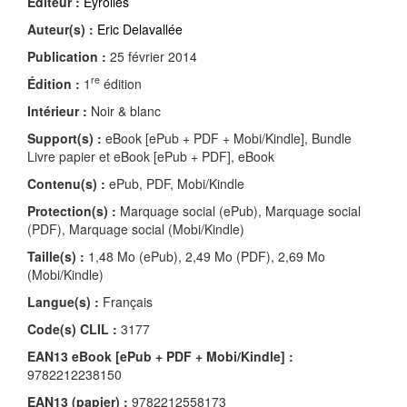
Éditeur :
Eyrolles
Auteur(s) :
Eric Delavallée
Publication :
25 février 2014
re
Édition :
1
édition
Intérieur :
Noir & blanc
Support(s) :
eBook [ePub + PDF + Mobi/Kindle], Bundle
Livre papier et eBook [ePub + PDF], eBook
Contenu(s) :
ePub, PDF, Mobi/Kindle
Protection(s) :
Marquage social (ePub), Marquage social
(PDF), Marquage social (Mobi/Kindle)
Taille(s) :
1,48 Mo (ePub), 2,49 Mo (PDF), 2,69 Mo
(Mobi/Kindle)
Langue(s) :
Français
Code(s) CLIL :
3177
EAN13 eBook [ePub + PDF + Mobi/Kindle] :
9782212238150
EAN13 (papier) :
9782212558173