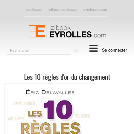
eyrolles.com
editions-eyrolles.com
eyrollespro.com
Rechercher
Se connecter
sur
le
site
Les 10 règles d'or du changement