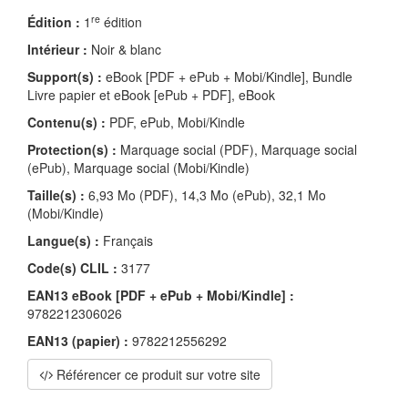
re
Édition :
1
édition
Intérieur :
Noir & blanc
Support(s) :
eBook [PDF + ePub + Mobi/Kindle], Bundle
Livre papier et eBook [ePub + PDF], eBook
Contenu(s) :
PDF, ePub, Mobi/Kindle
Protection(s) :
Marquage social (PDF), Marquage social
(ePub), Marquage social (Mobi/Kindle)
Taille(s) :
6,93 Mo (PDF), 14,3 Mo (ePub), 32,1 Mo
(Mobi/Kindle)
Langue(s) :
Français
Code(s) CLIL :
3177
EAN13 eBook [PDF + ePub + Mobi/Kindle] :
9782212306026
EAN13 (papier) :
9782212556292
Référencer ce produit sur votre site