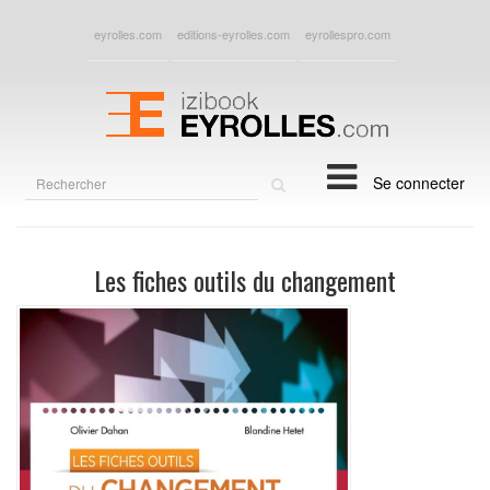
eyrolles.com
editions-eyrolles.com
eyrollespro.com
Rechercher
Se connecter
sur
le
site
Les fiches outils du changement