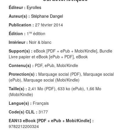
Éditeur :
Eyrolles
Auteur(s) :
Stéphane Dangel
Publication :
27 février 2014
re
Édition :
1
édition
Intérieur :
Noir & blanc
Support(s) :
eBook [PDF + ePub + Mobi/Kindle], Bundle
Livre papier et eBook [ePub + PDF], eBook
Contenu(s) :
PDF, ePub, Mobi/Kindle
Protection(s) :
Marquage social (PDF), Marquage social
(ePub), Marquage social (Mobi/Kindle)
Taille(s) :
2,41 Mo (PDF), 633 ko (ePub), 1,66 Mo
(Mobi/Kindle)
Langue(s) :
Français
Code(s) CLIL :
3177
EAN13 eBook [PDF + ePub + Mobi/Kindle] :
9782212200324