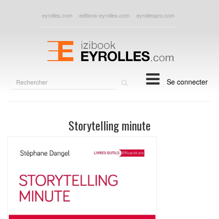
eyrolles.com
editions-eyrolles.com
eyrollespro.com
Rechercher
Se connecter
sur
le
site
Storytelling minute