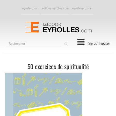
eyrolles.com
editions-eyrolles.com
eyrollespro.com
Rechercher
Se connecter
sur
le
site
50 exercices de spiritualité