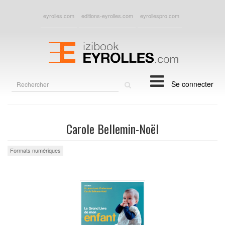
eyrolles.com
editions-eyrolles.com
eyrollespro.com
Rechercher
Se connecter
sur
le
site
Carole Bellemin-Noël
Formats numériques