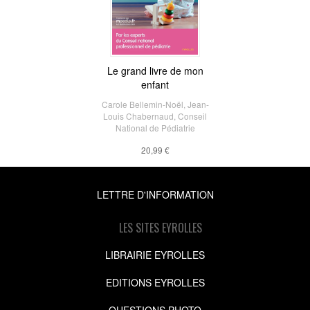
Le grand livre de mon
enfant
Carole Bellemin-Noël
,
Jean-
Louis Chabernaud
,
Conseil
National de Pédiatrie
20,99 €
LETTRE D'INFORMATION
LES SITES EYROLLES
LIBRAIRIE EYROLLES
EDITIONS EYROLLES
QUESTIONS PHOTO