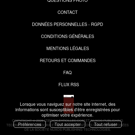
CONTACT
DONNÉES PERSONNELLES - RGPD
CONDITIONS GÉNÉRALES
MENTIONS LÉGALES
RETOURS ET COMMANDES
FAQ
FLUX RSS
Lorsque vous naviguez sur notre site internet, des
informations sont susceptibles d'être enregistrées pour
optimiser votre expérience.
COPYRIGHT © 2026 IZIBOOK.EYROLLES.COM ET NUXOS PUBLISHING
Préférences
Tout accepter
Tout refuser
TECHNOLOGIES.
IZIBOOK®
ET
IZIBOOKS®
SONT DES MARQUES DÉPOSÉES
DE LA SOCIÉTÉ
NUXOS PUBLISHING TECHNOLOGIES
.