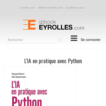
eyrolles.com
editions-eyrolles.com
eyrollespro.com
Rechercher
Se connecter
sur
le
site
L'IA en pratique avec Python