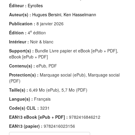
Éditeur :
Eyrolles
Auteur(s) :
Hugues Bersini
,
Ken Hasselmann
Publication :
8 janvier 2026
e
Édition :
4
édition
Intérieur :
Noir & blanc
Support(s) :
Bundle Livre papier et eBook [ePub + PDF],
eBook [ePub + PDF]
Contenu(s) :
ePub, PDF
Protection(s) :
Marquage social (ePub), Marquage social
(PDF)
Taille(s) :
6,49 Mo (ePub), 5,7 Mo (PDF)
Langue(s) :
Français
Code(s) CLIL :
3231
EAN13 eBook [ePub + PDF] :
9782416846212
EAN13 (papier) :
9782416023156