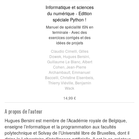
Informatique et sciences
du numérique - Edition
spéciale Python !
Manuel de spécialité ISN en
terminale - Avec des
exercices corrigés et des
idées de projets
Claudio Cimelli
,
Gilles
Dowek
,
Hugues Bersini
,
Guillaume Le Blanc
,
Albert
Cohen
,
Jean-Pierre
Archambault
,
Emmanuel
Baccelli
,
Christine Eisenbeis
,
Thierry Viéville
,
Benjamin
Wack
14,99 €
A propos de l'auteur
Hugues Bersini est membre de l’Académie royale de Belgique,
enseigne l’informatique et la programmation aux facultés
polytechnique et Solvay de l’Université libre de Bruxelles, dont il
dirige le Laboratoire d’intelligence artificielle. Il est le co-créateur