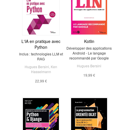
L'IA en pratique avec
Kotlin
Python
Développer des applications
Android - Le langage
Inclus : technologies LLM et
recommandé par Google
RAG
Hugues Bersini
Hugues Bersini
,
Ken
Hasselmann
19,99 €
22,99 €