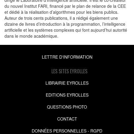
du nouvel Institut FARI, financé par le plan de relance de la CEE
et dédié à la réalisation d’algorithmes pour les biens publics.
Auteur de trois cents publications, il a rédigé également une
dizaine de livres d’introduction à la programmation, l’intelligence
artificielle et les systèmes complexes qui font aujourd’hui autorité
dans le monde académique.
LETTRE D'INFORMATION
LES SITES EYROLLES
LIBRAIRIE EYROLLES
EDITIONS EYROLLES
QUESTIONS PHOTO
CONTACT
DONNÉES PERSONNELLES - RGPD