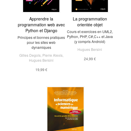
Apprendre la
La programmation
programmation web avec
orientée objet
Python et Django
Cours et exercices en UML2,
Python, PHP, C#,C++ et Java
Principes et bonnes pratiques
(y compris Android)
pour les sites web
dynamiques
Hugues Bersini
Gilles Degols
,
Pierre Alexis
,
24,99 €
Hugues Bersini
19,99 €