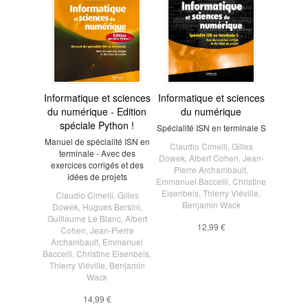
Informatique et sciences
Informatique et sciences
du numérique - Edition
du numérique
spéciale Python !
Spécialité ISN en terminale S
Manuel de spécialité ISN en
Claudio Cimelli
,
Gilles
terminale - Avec des
Dowek
,
Albert Cohen
,
Jean-
exercices corrigés et des
Pierre Archambault
,
idées de projets
Emmanuel Baccelli
,
Christine
Eisenbeis
,
Thierry Viéville
,
Claudio Cimelli
,
Gilles
Benjamin Wack
Dowek
,
Hugues Bersini
,
Guillaume Le Blanc
,
Albert
12,99 €
Cohen
,
Jean-Pierre
Archambault
,
Emmanuel
Baccelli
,
Christine Eisenbeis
,
Thierry Viéville
,
Benjamin
Wack
14,99 €