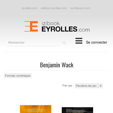
eyrolles.com
editions-eyrolles.com
eyrollespro.com
Rechercher
Se connecter
sur
le
site
Benjamin Wack
Formats numériques
Trier par :
Parutions les plu…