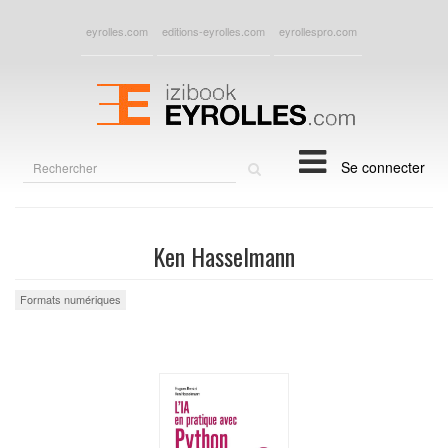
eyrolles.com
editions-eyrolles.com
eyrollespro.com
Rechercher
Se connecter
sur
le
site
Ken Hasselmann
Formats numériques