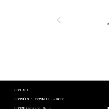
urité
es
I
le
r et
u
ue -
t en
à
CONTACT
DONNÉES PERSONNELLES - RGPD
CONDITIONS GÉNÉRALES