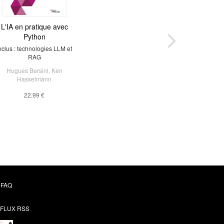
L'IA en pratique avec
Python
nclus : technologies LLM et
RAG
Hugues Bersini
,
Ken
Hasselmann
22,99 €
FAQ
FLUX RSS