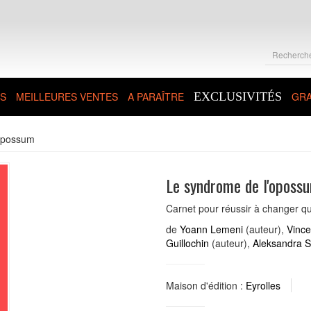
S
MEILLEURES VENTES
A PARAÎTRE
EXCLUSIVITÉS
GRA
'opossum
Le syndrome de l'oposs
Carnet pour réussir à changer qu
de
Yoann Lemeni
(auteur),
Vinc
Guillochin
(auteur),
Aleksandra S
Maison d'édition :
Eyrolles