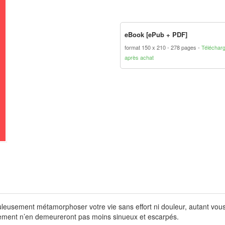
eBook [ePub + PDF]
format 150 x 210
278 pages
Téléchar
après achat
leusement métamorphoser votre vie sans effort ni douleur, autant vous l
gement n’en demeureront pas moins sinueux et escarpés.