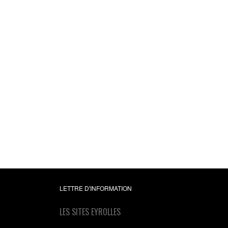
L'essentiel de la séc
numérique pour l
dirigeants et les
dirigeantes
Le mode d'emploi faci
d'accès pour être à jou
mieux éclairé face a
nouveau risque numériq
Disponible uniquemen
version numérique 
télécharger
Daniel Benabou
0,00 €
(gratuit)
LETTRE D'INFORMATION
LES SITES EYROLLES