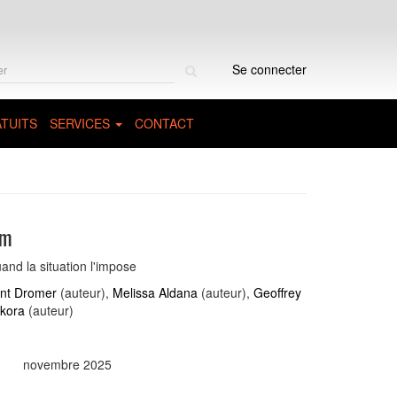
Rechercher
Se connecter
sur
le
site
TUITS
SERVICES
CONTACT
um
and la situation l'impose
ent Dromer
(auteur),
Melissa Aldana
(auteur),
Geoffrey
kora
(auteur)
novembre 2025