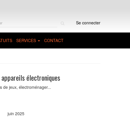
Rechercher
Se connecter
sur
le
site
TUITS
SERVICES
CONTACT
appareils électroniques
s de jeux, électroménager...
juin 2025