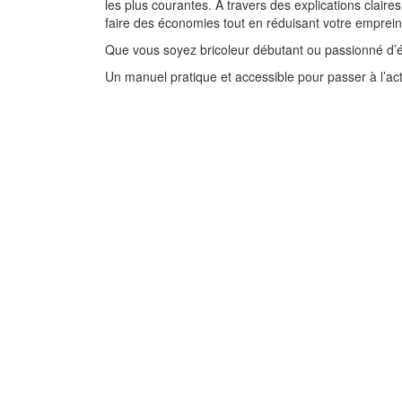
les plus courantes. À travers des explications claires
faire des économies tout en réduisant votre emprein
Que vous soyez bricoleur débutant ou passionné d’él
Un manuel pratique et accessible pour passer à l’a
Gestion du temps p
professionnels e
managers dé-bor-