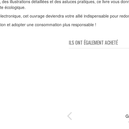
, des illustrations détaillées et des astuces pratiques, ce livre vous don
te écologique.
ectronique, cet ouvrage deviendra votre allié indispensable pour redo
ction et adopter une consommation plus responsable !
ILS ONT ÉGALEMENT ACHETÉ
our
G
t
dés