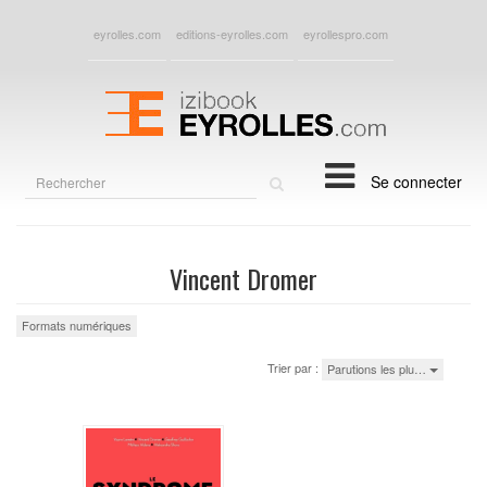
eyrolles.com
editions-eyrolles.com
eyrollespro.com
Rechercher
Se connecter
sur
le
site
Vincent Dromer
Formats numériques
Trier par :
Parutions les plu…