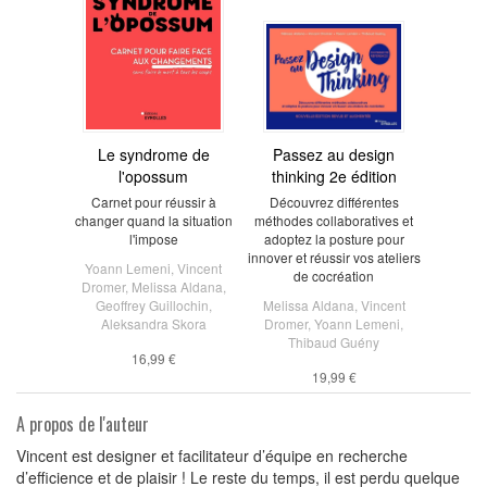
Le syndrome de
Passez au design
l'opossum
thinking 2e édition
Carnet pour réussir à
Découvrez différentes
changer quand la situation
méthodes collaboratives et
l'impose
adoptez la posture pour
innover et réussir vos ateliers
Yoann Lemeni
,
Vincent
de cocréation
Dromer
,
Melissa Aldana
,
Geoffrey Guillochin
,
Melissa Aldana
,
Vincent
Aleksandra Skora
Dromer
,
Yoann Lemeni
,
Thibaud Guény
16,99 €
19,99 €
A propos de l'auteur
Vincent est designer et facilitateur d’équipe en recherche
d’efficience et de plaisir ! Le reste du temps, il est perdu quelque