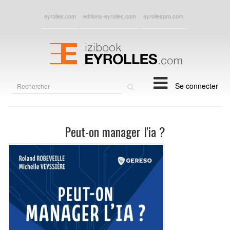
eyrolles.com
editions-eyrolles.com
eyrollespro.com
Rechercher
Se connecter
sur
le
site
Peut-on manager l'ia ?