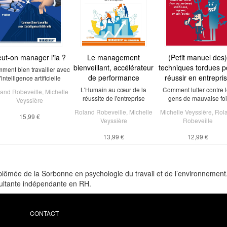
ut-on manager l'ia ?
Le management
(Petit manuel des)
bienveillant, accélérateur
techniques tordues p
ment bien travailler avec
de performance
réussir en entrepri
l'intelligence artificielle
L'Humain au cœur de la
Comment lutter contre 
and Robeveille
,
Michelle
réussite de l'entreprise
gens de mauvaise foi
Veyssière
Roland Robeveille
,
Michelle
Michelle Veyssière
,
Rol
15,99 €
Veyssière
Robeveille
13,99 €
12,99 €
lômée de la Sorbonne en psychologie du travail et de l’environnement
sultante indépendante en RH.
CONTACT