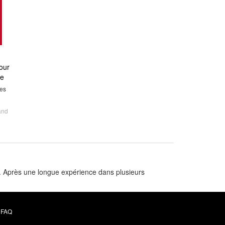
our
se
les
and
. Après une longue expérience dans plusieurs
FAQ