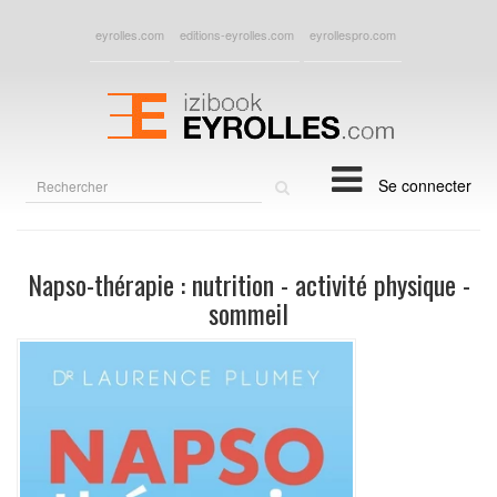
eyrolles.com
editions-eyrolles.com
eyrollespro.com
Rechercher
Se connecter
sur
le
site
Napso-thérapie : nutrition - activité physique -
sommeil