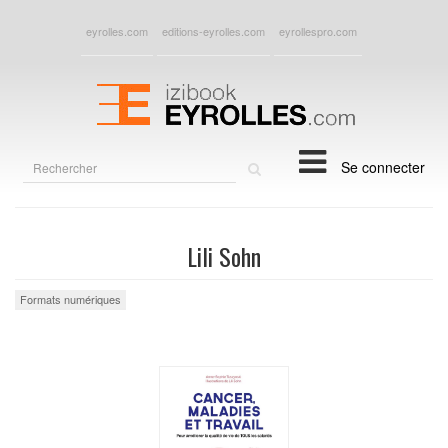
eyrolles.com
editions-eyrolles.com
eyrollespro.com
Rechercher
Se connecter
sur
le
site
Lili Sohn
Formats numériques