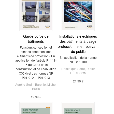
Garde-corps de
Installations électriques
bâtiments
des bâtiments à usage
professionnel et recevant
Fonction, conception et
du public
dimensionnement des
éléments de protection - En
En application de la norme
application de l’article R. 111-
NF C15-100
15 du Code de la
Dominique Serre
,
Didier
construction et de l’habitation
HÉRISSON
(CCH) et des normes NF
P01-012 et P01-013
21,99 €
Aurélie Godin Bareille
,
Michel
Bazin
19,99 €