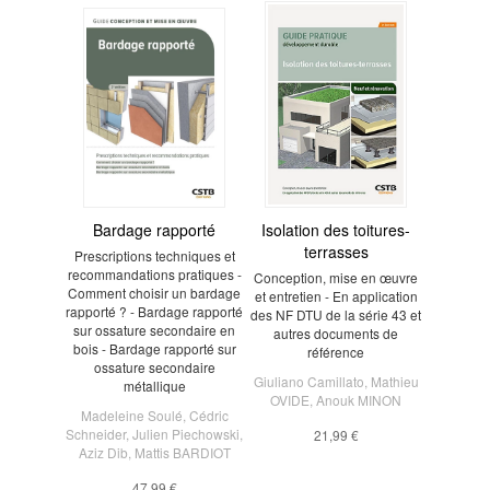
Bardage rapporté
Isolation des toitures-
terrasses
Prescriptions techniques et
recommandations pratiques -
Conception, mise en œuvre
Comment choisir un bardage
et entretien - En application
rapporté ? - Bardage rapporté
des NF DTU de la série 43 et
sur ossature secondaire en
autres documents de
bois - Bardage rapporté sur
référence
ossature secondaire
Giuliano Camillato
,
Mathieu
métallique
OVIDE
,
Anouk MINON
Madeleine Soulé
,
Cédric
Schneider
,
Julien Piechowski
,
21,99 €
Aziz Dib
,
Mattis BARDIOT
47,99 €