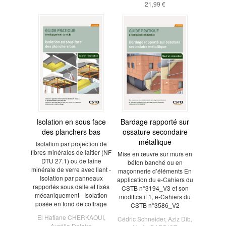
21,99 €
Isolation en sous face
Bardage rapporté sur
des planchers bas
ossature secondaire
métallique
Isolation par projection de
fibres minérales de laitier (NF
Mise en œuvre sur murs en
DTU 27.1) ou de laine
béton banché ou en
minérale de verre avec liant -
maçonnerie d’éléments En
Isolation par panneaux
application du e-Cahiers du
rapportés sous dalle et fixés
CSTB n°3194_V3 et son
mécaniquement - Isolation
modificatif 1, e-Cahiers du
posée en fond de coffrage
CSTB n°3586_V2
El Hafiane CHERKAOUI
,
Cédric Schneider
,
Aziz Dib
,
Aurélie Delaire