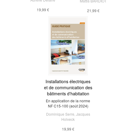
Mattis BARDIOT
19,99 €
21,99 €
Installations électriques
et de communication des
bâtiments d'habitation
En application de la norme
NF C15-100 (août 2024)
Dominique Serre
,
Jacques
Holveck
19,99 €