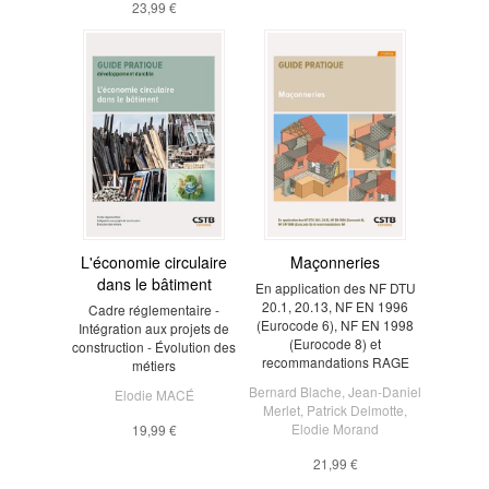
23,99 €
L'économie circulaire
Maçonneries
dans le bâtiment
En application des NF DTU
20.1, 20.13, NF EN 1996
Cadre réglementaire -
(Eurocode 6), NF EN 1998
Intégration aux projets de
(Eurocode 8) et
construction - Évolution des
recommandations RAGE
métiers
Bernard Blache
,
Jean-Daniel
Elodie MACÉ
Merlet
,
Patrick Delmotte
,
Elodie Morand
19,99 €
21,99 €