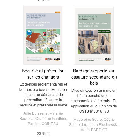
Sécurité et prévention
Bardage rapporté sur
sur les chantiers
ossature secondaire en
bois
Exigences réglementaires et
bonnes pratiques - Mettre en
Mise en œuvre sur murs en
place une démarche de
béton banché ou en
prévention - Assurer la
maçonnerie d’éléments - En
sécurité et préserver la santé
application du e-Cahiers du
CSTB n°3316_V3
Julie Boisserie
,
Mélanie
Baumea
,
Charlène Gauthier
,
Madeleine Soulé
,
Cédric
Pauline GOINEAU
Schneider
,
Julien Piechowski
,
Mattis BARDIOT
23,99 €