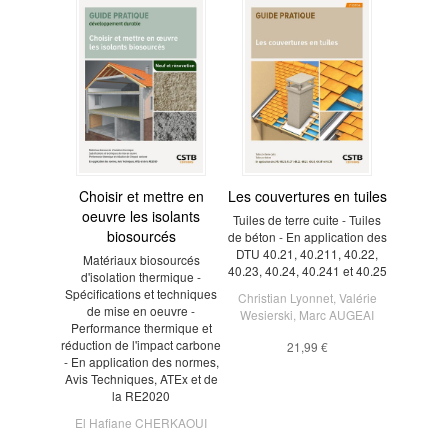
Choisir et mettre en
Les couvertures en tuiles
oeuvre les isolants
Tuiles de terre cuite - Tuiles
biosourcés
de béton - En application des
DTU 40.21, 40.211, 40.22,
Matériaux biosourcés
40.23, 40.24, 40.241 et 40.25
d'isolation thermique -
Spécifications et techniques
Christian Lyonnet
,
Valérie
de mise en oeuvre -
Wesierski
,
Marc AUGEAI
Performance thermique et
réduction de l'impact carbone
21,99 €
- En application des normes,
Avis Techniques, ATEx et de
la RE2020
El Hafiane CHERKAOUI