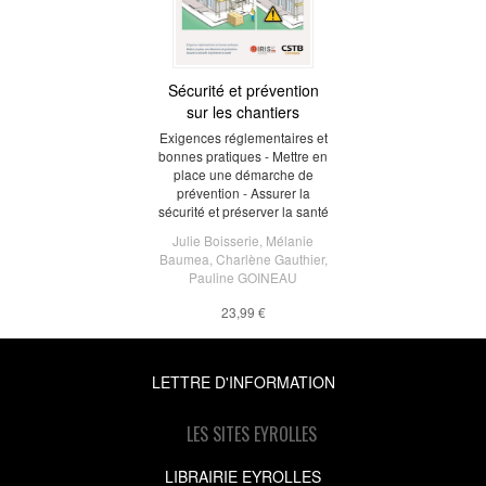
Sécurité et prévention
sur les chantiers
Exigences réglementaires et
bonnes pratiques - Mettre en
place une démarche de
prévention - Assurer la
sécurité et préserver la santé
Julie Boisserie
,
Mélanie
Baumea
,
Charlène Gauthier
,
Pauline GOINEAU
23,99 €
LETTRE D'INFORMATION
LES SITES EYROLLES
LIBRAIRIE EYROLLES