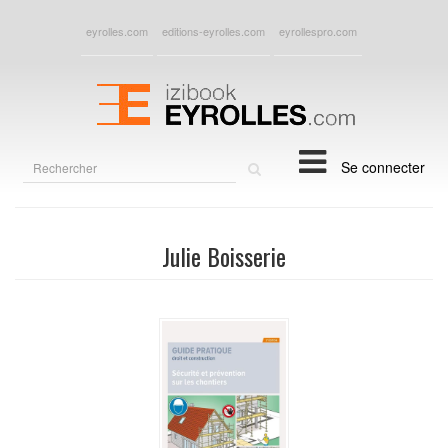
eyrolles.com
editions-eyrolles.com
eyrollespro.com
Rechercher
Se connecter
sur
le
site
Julie Boisserie