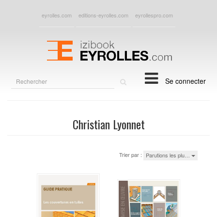
eyrolles.com
editions-eyrolles.com
eyrollespro.com
Rechercher
Se connecter
sur
le
site
Christian Lyonnet
Trier par :
Parutions les plu…