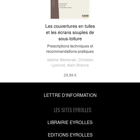
Les couvertures en tuiles
et les écrans souples de
sous-toiture
Prescriptions techniques et
recommandations pratiques
Valérie Wesierski
,
Christian
Lyonnet
,
Alain Branca
29,99 €
LETTRE D'INFORMATION
LES SITES EYROLLES
LIBRAIRIE EYROLLES
EDITIONS EYROLLES