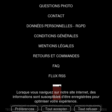
QUESTIONS PHOTO
CONTACT
DONNÉES PERSONNELLES - RGPD
CONDITIONS GÉNÉRALES
MENTIONS LÉGALES
RETOURS ET COMMANDES
FAQ
FLUX RSS
Lorsque vous naviguez sur notre site internet, des
informations sont susceptibles d'être enregistrées pour
optimiser votre expérience.
COPYRIGHT © 2026 IZIBOOK.EYROLLES.COM ET NUXOS PUBLISHING
Préférences
Tout accepter
Tout refuser
TECHNOLOGIES.
IZIBOOK®
ET
IZIBOOKS®
SONT DES MARQUES DÉPOSÉES