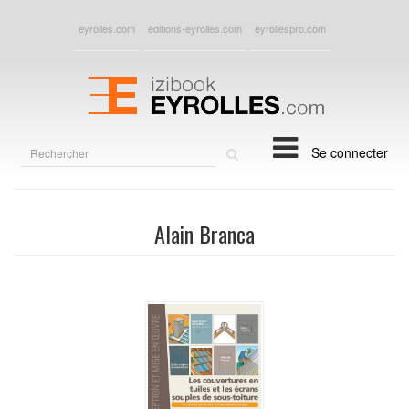
eyrolles.com
editions-eyrolles.com
eyrollespro.com
Rechercher
Se connecter
sur
le
site
Alain Branca