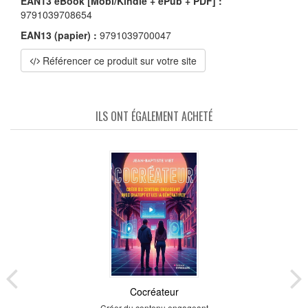
EAN13 eBook [Mobi/Kindle + ePub + PDF] :
9791039708654
EAN13 (papier) :
9791039700047
Référencer ce produit sur votre site
ILS ONT ÉGALEMENT ACHETÉ
Cocréateur
Créer du contenu engageant