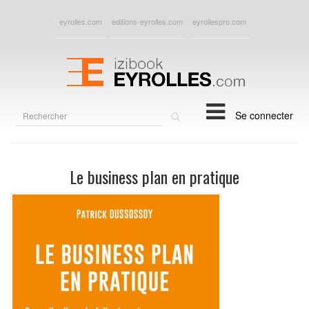
eyrolles.com
editions-eyrolles.com
eyrollespro.com
Rechercher
Se connecter
sur
le
site
Le business plan en pratique