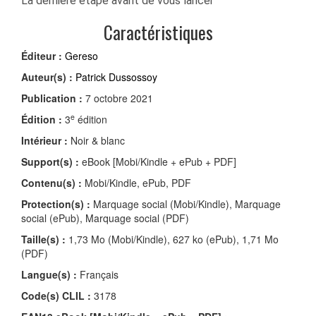
La dernière étape avant de vous lancer
Caractéristiques
Éditeur :
Gereso
Auteur(s) :
Patrick Dussossoy
Publication :
7 octobre 2021
e
Édition :
3
édition
Intérieur :
Noir & blanc
Support(s) :
eBook [Mobi/Kindle + ePub + PDF]
Contenu(s) :
Mobi/Kindle, ePub, PDF
Protection(s) :
Marquage social (Mobi/Kindle), Marquage
social (ePub), Marquage social (PDF)
Taille(s) :
1,73 Mo (Mobi/Kindle), 627 ko (ePub), 1,71 Mo
(PDF)
Langue(s) :
Français
Code(s) CLIL :
3178